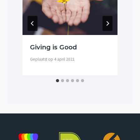
Giving is Good
Geplaatst op
4 april 2021
G